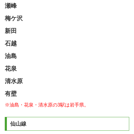
瀬峰
梅ケ沢
新田
石越
油島
花泉
清水原
有壁
※油島・花泉・清水原の3駅は岩手県。
仙山線