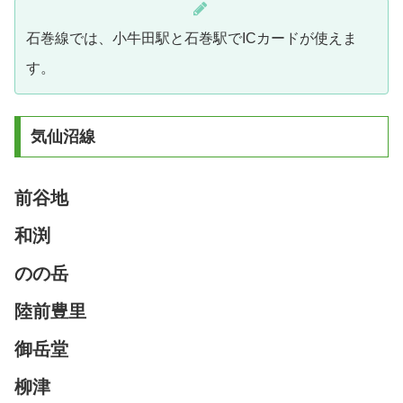
石巻線では、小牛田駅と石巻駅でICカードが使えま
す。
気仙沼線
前谷地
和渕
のの岳
陸前豊里
御岳堂
柳津