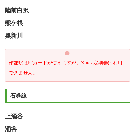
陸前白沢
熊ケ根
奥新川
作並駅はICカードが使えますが、Suica定期券は利用
できません。
石巻線
上涌谷
涌谷