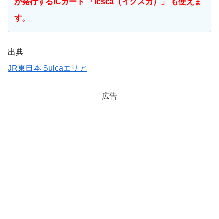
が発行するICカード 「icsca（イクスカ）」 も使えま
す。
出典
JR東日本 Suicaエリア
広告